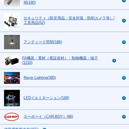
明(180)
セキュリティ（防災用品・安全対策・防犯カメラ等）/
工具用品(52)
アンティーク照明(186)
FA機器・電材（電設資材）・制御機器・端子
(1318)
Rayer Lighting(395)
LEDイルミネーション(168)
カーボーイ（CAR-BOY）(86)