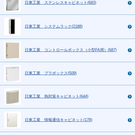
日東工業 ステンレスキャビネット(683)
日東工業 システムラック(2188)
日東工業 コントロールボックス（小型FA用）(687)
日東工業 プラボックス(509)
日東工業 熱対策キャビネット(644)
日東工業 情報通信キャビネット(178)