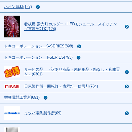
ネオン資材(127)
看板用 蛍光灯ホルダー・LEDモジュール・スイッチン
グ電源AC-DC(124)
トキコーポレーション S-SERIES(898)
トキコーポレーション T-SERIES(793)
サービス品 （訳あり商品・未使用品・箱なし・倉庫置
き）(6361)
日恵製作所 回転灯・表示灯・信号灯(784)
栄興電器工業所(691)
ミツバ電陶製作所(69)