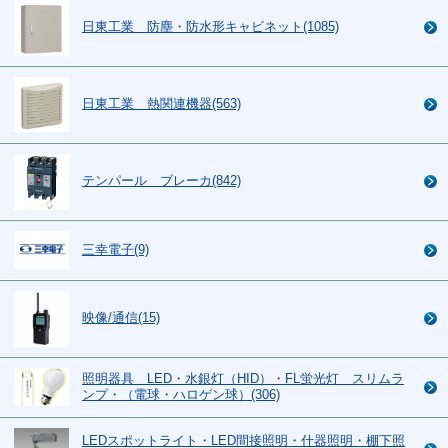
日東工業 防塵・防水形キャビネット(1085)
日東工業 熱関連機器(563)
テンパール ブレーカ(842)
三幸電子(9)
映像/通信(15)
照明器具 LED・水銀灯（HID）・FL蛍光灯 スリムラ
ンプ・（電球・ハロゲン球）(306)
LEDスポットライト・LED間接照明・什器照明・棚下照