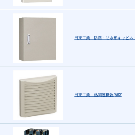
日東工業 防塵・防水形キャビネット
日東工業 熱関連機器(563)