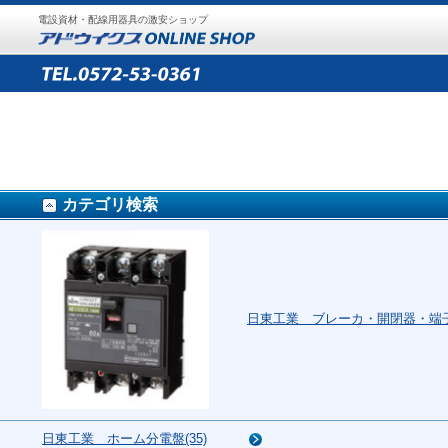
電設資材・配線用器具の激安ショップ
カテゴリ検索
日東工業 ブレーカ・開閉器・端子台
日東工業 ホーム分電盤(35)