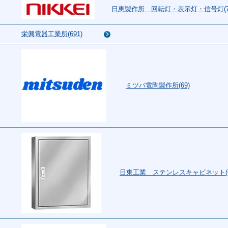
日恵製作所 回転灯・表示灯・信号灯(78
栄興電器工業所(691)
ミツバ電陶製作所(69)
日東工業 ステンレスキャビネット(6