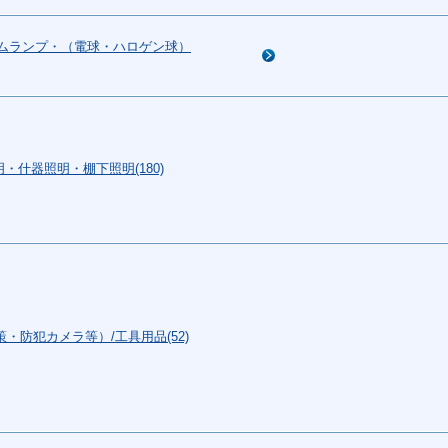
リムランプ・（電球・ハロゲン球）
・什器照明・棚下照明(180)
防犯カメラ等）/工具用品(52)