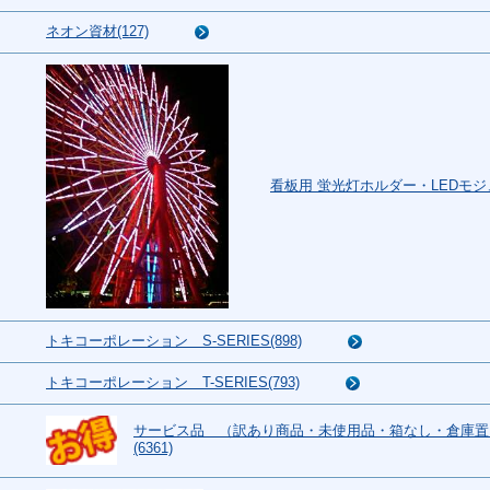
ネオン資材(127)
看板用 蛍光灯ホルダー・LEDモジュ
トキコーポレーション S-SERIES(898)
トキコーポレーション T-SERIES(793)
サービス品 （訳あり商品・未使用品・箱なし・倉庫置
(6361)