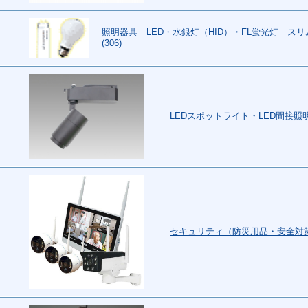
照明器具 LED・水銀灯（HID）・FL蛍光灯 ス
(306)
LEDスポットライト・LED間接照明
セキュリティ（防災用品・安全対策・