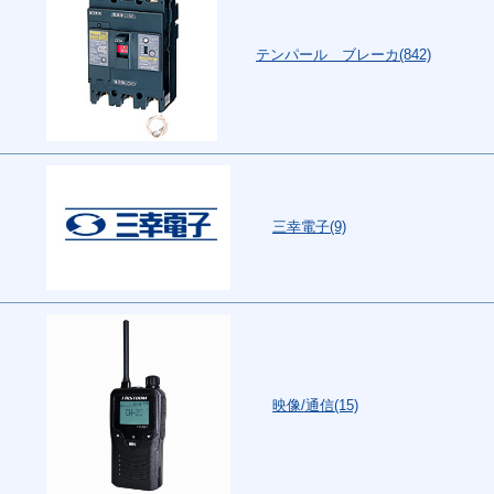
テンパール ブレーカ(842)
三幸電子(9)
映像/通信(15)