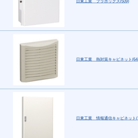
日東工業 プラボックス(509)
日東工業 熱対策キャビネット(644
日東工業 情報通信キャビネット(1