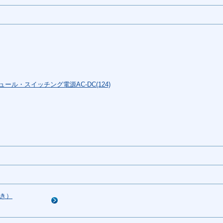
ール・スイッチング電源AC-DC(124)
き）