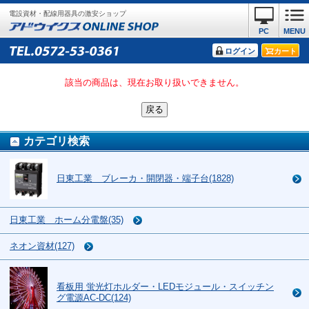
電設資材・配線用器具の激安ショップ
PC
MENU
ログイン
カート
該当の商品は、現在お取り扱いできません。
カテゴリ検索
日東工業 ブレーカ・開閉器・端子台(1828)
日東工業 ホーム分電盤(35)
ネオン資材(127)
看板用 蛍光灯ホルダー・LEDモジュール・スイッチン
グ電源AC-DC(124)