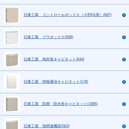
日東工業 コントロールボックス（小型FA用）(687)
日東工業 プラボックス(509)
日東工業 熱対策キャビネット(644)
日東工業 情報通信キャビネット(178)
日東工業 防塵・防水形キャビネット(1085)
日東工業 熱関連機器(563)