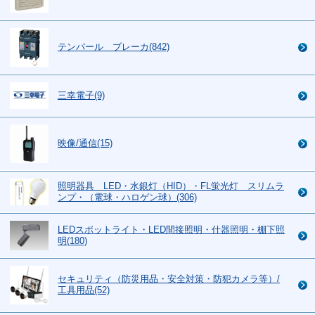
テンパール ブレーカ(842)
三幸電子(9)
映像/通信(15)
照明器具 LED・水銀灯（HID）・FL蛍光灯 スリムラ
ンプ・（電球・ハロゲン球）(306)
LEDスポットライト・LED間接照明・什器照明・棚下照
明(180)
セキュリティ（防災用品・安全対策・防犯カメラ等）/
工具用品(52)