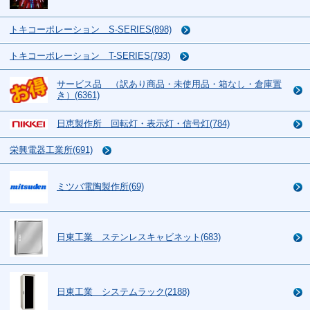
トキコーポレーション S-SERIES(898)
トキコーポレーション T-SERIES(793)
サービス品 （訳あり商品・未使用品・箱なし・倉庫置
き）(6361)
日恵製作所 回転灯・表示灯・信号灯(784)
栄興電器工業所(691)
ミツバ電陶製作所(69)
日東工業 ステンレスキャビネット(683)
日東工業 システムラック(2188)