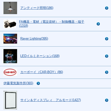
アンティーク照明(186)
FA機器・電材（電設資材）・制御機器・端子
(1318)
Rayer Lighting(395)
LEDイルミネーション(168)
カーボーイ（CAR-BOY）(86)
伊藤電気製作所(365)
サイン＆ディスプレィ アルモード(1427)