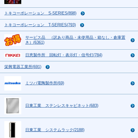
トキコーポレーション S-SERIES(898)
トキコーポレーション T-SERIES(793)
サービス品 （訳あり商品・未使用品・箱なし・倉庫置
き）(6361)
日恵製作所 回転灯・表示灯・信号灯(784)
栄興電器工業所(691)
ミツバ電陶製作所(69)
日東工業 ステンレスキャビネット(683)
日東工業 システムラック(2188)