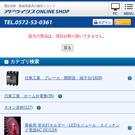
電設資材・配線用器具の激安ショップ
PC
MENU
ログイン
カート
該当の商品は、現在お取り扱いできません。
カテゴリ検索
日東工業 ブレーカ・開閉器・端子台(1828)
日東工業 ホーム分電盤(35)
ネオン資材(127)
看板用 蛍光灯ホルダー・LEDモジュール・スイッチン
グ電源AC-DC(124)