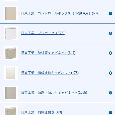
日東工業 コントロールボックス（小型FA用）(687)
日東工業 プラボックス(509)
日東工業 熱対策キャビネット(644)
日東工業 情報通信キャビネット(178)
日東工業 防塵・防水形キャビネット(1085)
日東工業 熱関連機器(563)