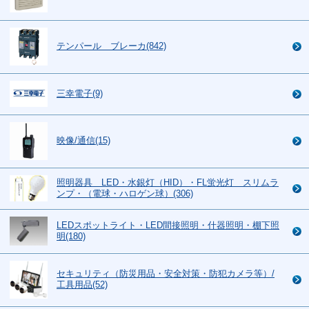
テンパール ブレーカ(842)
三幸電子(9)
映像/通信(15)
照明器具 LED・水銀灯（HID）・FL蛍光灯 スリムラ
ンプ・（電球・ハロゲン球）(306)
LEDスポットライト・LED間接照明・什器照明・棚下照
明(180)
セキュリティ（防災用品・安全対策・防犯カメラ等）/
工具用品(52)