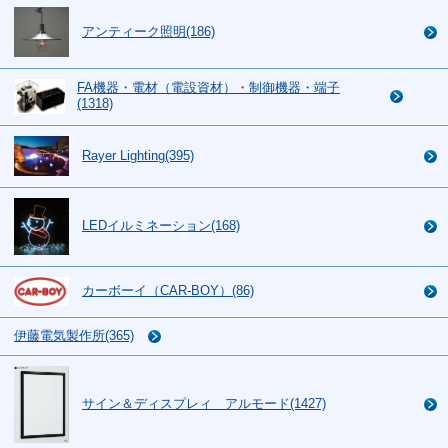
アンティーク照明(186)
FA機器・電材（電設資材）・制御機器・端子
(1318)
Rayer Lighting(395)
LEDイルミネーション(168)
カーボーイ（CAR-BOY）(86)
伊藤電気製作所(365)
サイン＆ディスプレィ アルモード(1427)