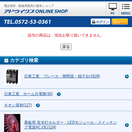
電設資材・配線用器具の激安ショップ
PC
MENU
ログイン
カート
該当の商品は、現在お取り扱いできません。
カテゴリ検索
日東工業 ブレーカ・開閉器・端子台(1828)
日東工業 ホーム分電盤(35)
ネオン資材(127)
看板用 蛍光灯ホルダー・LEDモジュール・スイッチン
グ電源AC-DC(124)