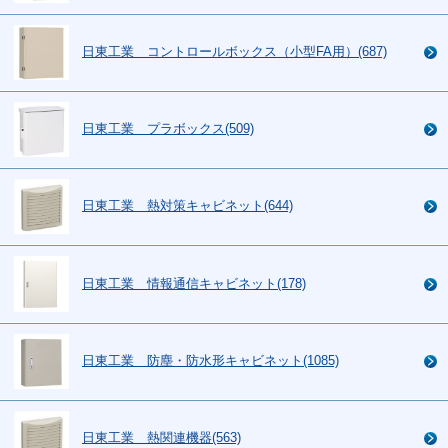
日東工業 コントロールボックス（小型FA用）(687)
日東工業 プラボックス(509)
日東工業 熱対策キャビネット(644)
日東工業 情報通信キャビネット(178)
日東工業 防塵・防水形キャビネット(1085)
日東工業 熱関連機器(563)