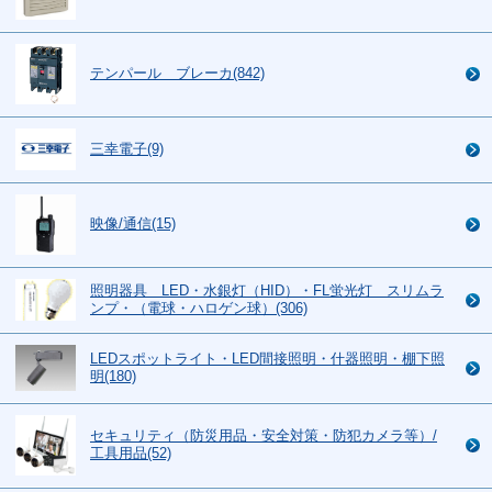
テンパール ブレーカ(842)
三幸電子(9)
映像/通信(15)
照明器具 LED・水銀灯（HID）・FL蛍光灯 スリムラ
ンプ・（電球・ハロゲン球）(306)
LEDスポットライト・LED間接照明・什器照明・棚下照
明(180)
セキュリティ（防災用品・安全対策・防犯カメラ等）/
工具用品(52)