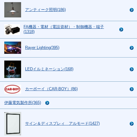
アンティーク照明(186)
FA機器・電材（電設資材）・制御機器・端子
(1318)
Rayer Lighting(395)
LEDイルミネーション(168)
カーボーイ（CAR-BOY）(86)
伊藤電気製作所(365)
サイン＆ディスプレィ アルモード(1427)