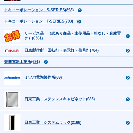
トキコーポレーション S-SERIES(898)
トキコーポレーション T-SERIES(793)
サービス品 （訳あり商品・未使用品・箱なし・倉庫置
き）(6361)
日恵製作所 回転灯・表示灯・信号灯(784)
栄興電器工業所(691)
ミツバ電陶製作所(69)
日東工業 ステンレスキャビネット(683)
日東工業 システムラック(2188)