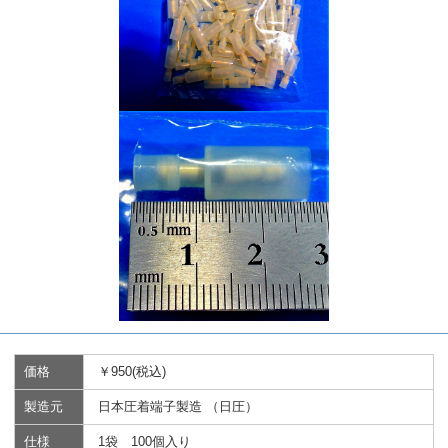
価格
￥950(税込)
製造元
日本圧着端子製造 （日圧）
仕様
1袋 100個入り