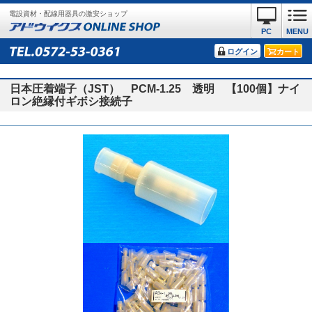
電設資材・配線用器具の激安ショップ
PC
MENU
ログイン
カート
日本圧着端子（JST） PCM-1.25 透明 【100個】ナイ
ロン絶縁付ギボシ接続子