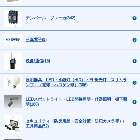
テンパール ブレーカ(842)
三幸電子(9)
映像/通信(15)
照明器具 LED・水銀灯（HID）・FL蛍光灯 スリムラ
ンプ・（電球・ハロゲン球）(306)
LEDスポットライト・LED間接照明・什器照明・棚下照
明(180)
セキュリティ（防災用品・安全対策・防犯カメラ等）/
工具用品(52)