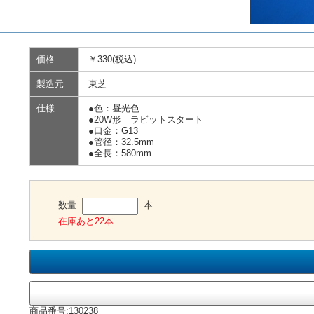
価格
￥330(税込)
製造元
東芝
仕様
●色：昼光色
●20W形 ラビットスタート
●口金：G13
●管径：32.5mm
●全長：580mm
数量
本
在庫あと22本
商品番号:130238