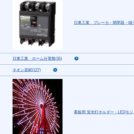
日東工業 ブレーカ・開閉器・端子台
日東工業 ホーム分電盤(35)
ネオン資材(127)
看板用 蛍光灯ホルダー・LEDモジュ