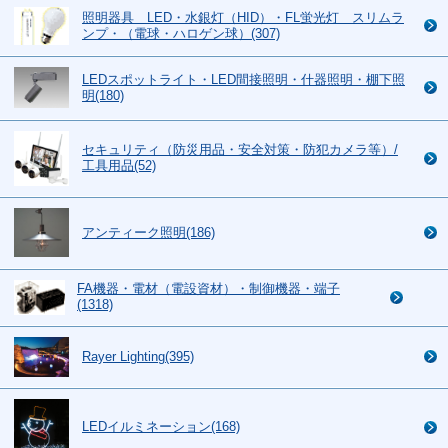
照明器具 LED・水銀灯（HID）・FL蛍光灯 スリムラ
ンプ・（電球・ハロゲン球）(307)
LEDスポットライト・LED間接照明・什器照明・棚下照
明(180)
セキュリティ（防災用品・安全対策・防犯カメラ等）/
工具用品(52)
アンティーク照明(186)
FA機器・電材（電設資材）・制御機器・端子
(1318)
Rayer Lighting(395)
LEDイルミネーション(168)