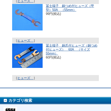
［
ヒューズ
］
冨士端子 銅つめ付ヒューズ（甲
型）50A （55mm）
99円(税込)
［
ヒューズ
］
冨士端子 銅爪付ヒューズ（銅つめ
付ヒューズ） 60A （サイズ
55mm）
60円(税込)
［
ヒューズ
］
カテゴリ検索