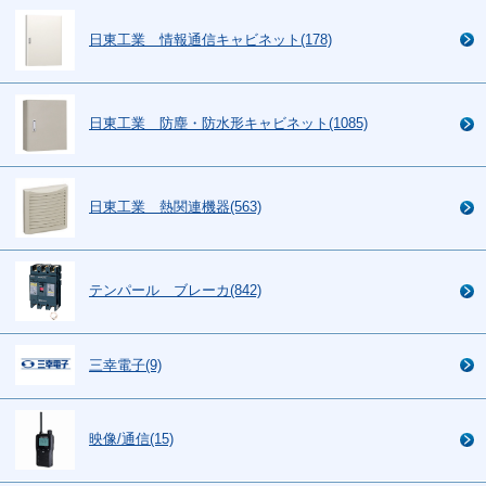
日東工業 情報通信キャビネット(178)
日東工業 防塵・防水形キャビネット(1085)
日東工業 熱関連機器(563)
テンパール ブレーカ(842)
三幸電子(9)
映像/通信(15)