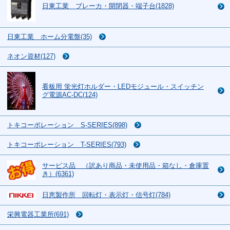
日東工業 ブレーカ・開閉器・端子台(1828)
日東工業 ホーム分電盤(35)
ネオン資材(127)
看板用 蛍光灯ホルダー・LEDモジュール・スイッチン
グ電源AC-DC(124)
トキコーポレーション S-SERIES(898)
トキコーポレーション T-SERIES(793)
サービス品 （訳あり商品・未使用品・箱なし・倉庫置
き）(6361)
日恵製作所 回転灯・表示灯・信号灯(784)
栄興電器工業所(691)