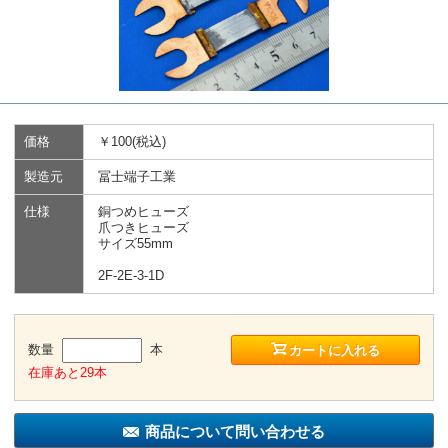
価格
￥100(税込)
製造元
冨士端子工業
仕様
銅つめヒューズ
爪つきヒューズ
サイズ55mm
2F-2E-3-1D
数量
本
カートに入れる
在庫あと29本
商品について問い合わせる