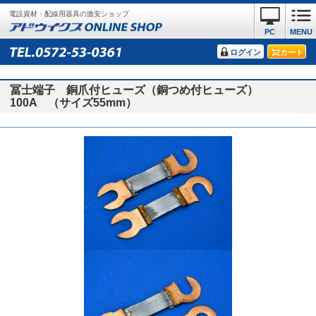
電設資材・配線用器具の激安ショップ
PC
MENU
ログイン
カート
冨士端子 銅爪付ヒューズ（銅つめ付ヒューズ）
100A （サイズ55mm）