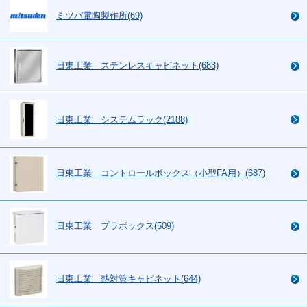
ミツバ電陶製作所(69)
日東工業 ステンレスキャビネット(683)
日東工業 システムラック(2188)
日東工業 コントロールボックス（小型FA用）(687)
日東工業 プラボックス(509)
日東工業 熱対策キャビネット(644)