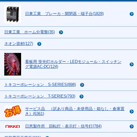
日東工業 ブレーカ・開閉器・端子台(1828)
日東工業 ホーム分電盤(35)
ネオン資材(127)
看板用 蛍光灯ホルダー・LEDモジュール・スイッチン
グ電源AC-DC(124)
トキコーポレーション S-SERIES(898)
トキコーポレーション T-SERIES(793)
サービス品 （訳あり商品・未使用品・箱なし・倉庫置
き）(6361)
日恵製作所 回転灯・表示灯・信号灯(784)