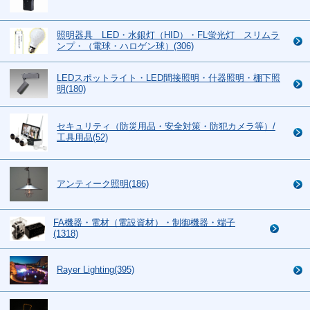
照明器具 LED・水銀灯（HID）・FL蛍光灯 スリムラ
ンプ・（電球・ハロゲン球）(306)
LEDスポットライト・LED間接照明・什器照明・棚下照
明(180)
セキュリティ（防災用品・安全対策・防犯カメラ等）/
工具用品(52)
アンティーク照明(186)
FA機器・電材（電設資材）・制御機器・端子
(1318)
Rayer Lighting(395)