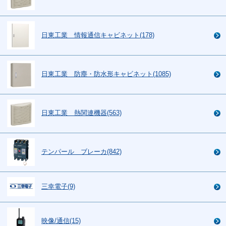
日東工業 情報通信キャビネット(178)
日東工業 防塵・防水形キャビネット(1085)
日東工業 熱関連機器(563)
テンパール ブレーカ(842)
三幸電子(9)
映像/通信(15)