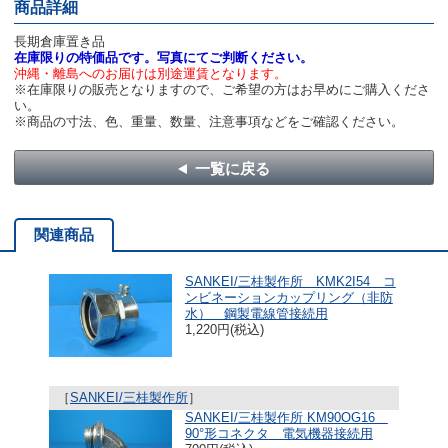
商品詳細
長期倉庫置き品
在庫限りの特価品です。写真にてご判断ください。
沖縄・離島へのお届けは別途運賃となります。
※在庫限りの販売となりますので、ご希望の方はお早めにご購入くださ
い。
※商品の寸法、色、重量、数量、注意事項などをご確認ください。
一覧に戻る
関連商品
SANKEI/三桂製作所 KMK2I54 コ
ンビネーションカップリング（非防
水） 鋼製電線管接続用
1,220円(税込)
［
SANKEI/三桂製作所
］
SANKEI/三桂製作所 KM90OG16
90°形コネクタ 電気機器接続用