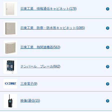
日東工業 情報通信キャビネット(178)
日東工業 防塵・防水形キャビネット(1085)
日東工業 熱関連機器(563)
テンパール ブレーカ(842)
三幸電子(9)
映像/通信(15)