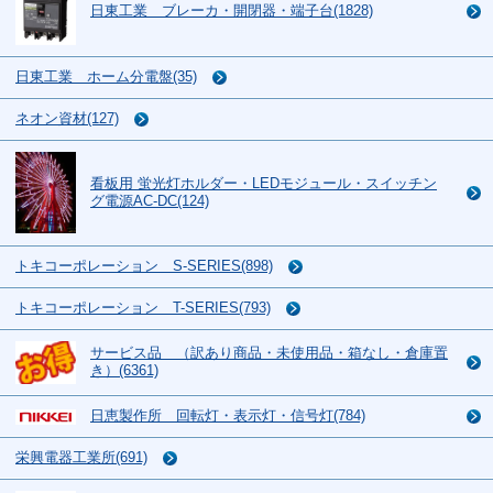
日東工業 ブレーカ・開閉器・端子台(1828)
日東工業 ホーム分電盤(35)
ネオン資材(127)
看板用 蛍光灯ホルダー・LEDモジュール・スイッチン
グ電源AC-DC(124)
トキコーポレーション S-SERIES(898)
トキコーポレーション T-SERIES(793)
サービス品 （訳あり商品・未使用品・箱なし・倉庫置
き）(6361)
日恵製作所 回転灯・表示灯・信号灯(784)
栄興電器工業所(691)