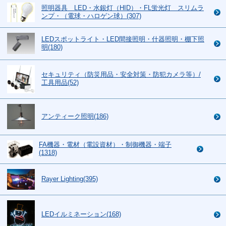
照明器具 LED・水銀灯（HID）・FL蛍光灯 スリムラ
ンプ・（電球・ハロゲン球）(307)
LEDスポットライト・LED間接照明・什器照明・棚下照
明(180)
セキュリティ（防災用品・安全対策・防犯カメラ等）/
工具用品(52)
アンティーク照明(186)
FA機器・電材（電設資材）・制御機器・端子
(1318)
Rayer Lighting(395)
LEDイルミネーション(168)