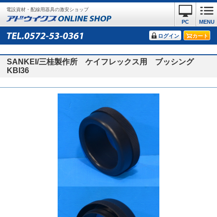
電設資材・配線用器具の激安ショップ
PC
MENU
ログイン
カート
SANKEI/三桂製作所 ケイフレックス用 ブッシング
KBI36