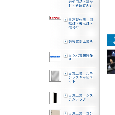
未使用品・箱な
し・倉庫置き）
日恵製作所 回
転灯・表示灯・
信号灯
栄興電器工業所
ミツバ電陶製作
所
日東工業 ステ
ンレスキャビネ
ット
日東工業 シス
テムラック
日東工業 コン