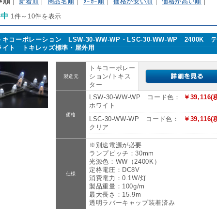
ｽﾒ順
｜
新着順
｜
商品名順
｜
ﾒｰｶｰ順
｜
価格が安い順
｜
価格が高い順
｜
件中
1件～10件を表示
トキコーポレーション LSW-30-WW-WP・LSC-30-WW-WP 2400K 
ライト トキレッズ標準・屋外用
トキコーポレー
ション/トキス
製造元
ター
LSW-30-WW-WP コード色：
￥39,116(
ホワイト
価格
LSC-30-WW-WP コード色：
￥39,116(
クリア
※別途電源が必要
ランプピッチ：30mm
光源色：WW（2400K）
定格電圧：DC8V
仕様
消費電力：0.1W/灯
製品重量：100g/m
最大長さ：15.9m
透明ラバーキャップ装着済み