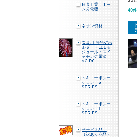
ｵｽ
日東工業 ホー
ム分電盤
40
ネオン資材
看板用 蛍光灯ホ
ルダー・LEDモ
ジュール・スイ
ッチング電源
AC-DC
トキコーポレー
ション S-
SERIES
トキコーポレー
ション T-
SERIES
サービス品
（訳あり商品・