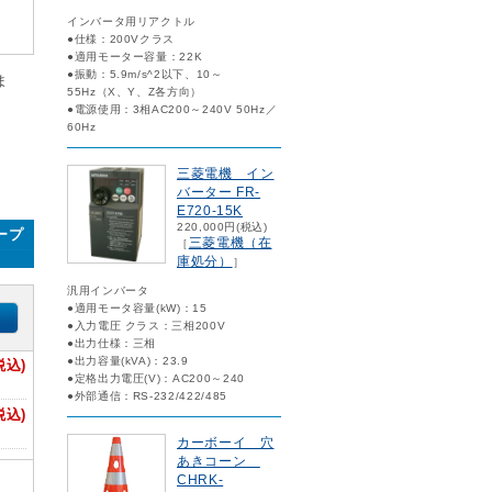
インバータ用リアクトル
●仕様：200Vクラス
●適用モーター容量：22K
●振動：5.9m/s^2以下、10～
ま
55Hz（X、Y、Z各方向）
●電源使用：3相AC200～240V 50Hz／
60Hz
三菱電機 イン
バーター FR-
E720-15K
220,000円(税込)
テープ
三菱電機（在
［
庫処分）
］
汎用インバータ
●適用モータ容量(kW)：15
●入力電圧 クラス：三相200V
●出力仕様：三相
●出力容量(kVA)：23.9
税込)
●定格出力電圧(V)：AC200～240
●外部通信：RS-232/422/485
税込)
カーボーイ 穴
あきコーン
CHRK-