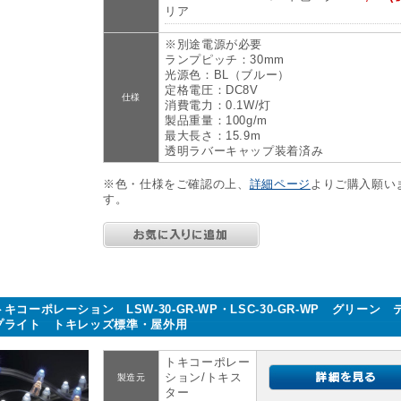
リア
※別途電源が必要
ランプピッチ：30mm
光源色：BL（ブルー）
定格電圧：DC8V
仕様
消費電力：0.1W/灯
製品重量：100g/m
最大長さ：15.9m
透明ラバーキャップ装着済み
※色・仕様をご確認の上、
詳細ページ
よりご購入願い
す。
トキコーポレーション LSW-30-GR-WP・LSC-30-GR-WP グリーン 
プライト トキレッズ標準・屋外用
トキコーポレー
ション/トキス
製造元
ター