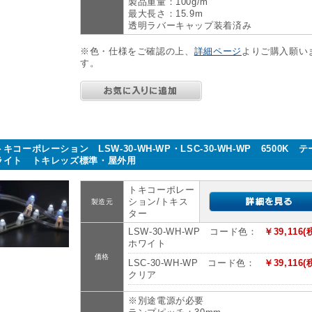
製品重量：100g/m
最大長さ：15.9m
透明ラバーキャップ装着済み
※色・仕様をご確認の上、
詳細ページ
よりご購入願い
す。
トキコーポレーション LSW-30-WH-WP・LSC-30-WH-WP 6500K 
ライト トキレッズ標準・屋外用
トキコーポレー
ション/トキス
製造元
ター
LSW-30-WH-WP コード色：
￥39,116(
ホワイト
価格
LSC-30-WH-WP コード色：
￥39,116(
クリア
※別途電源が必要