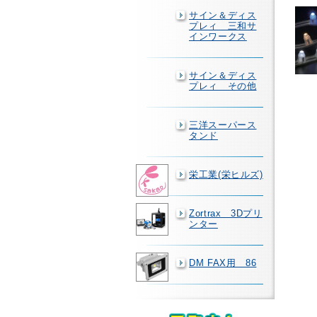
サイン＆ディス
プレィ 三和サ
インワークス
サイン＆ディス
プレィ その他
三洋スーパース
タンド
栄工業(栄ヒルズ)
Zortrax 3Dプリ
ンター
DM FAX用 86