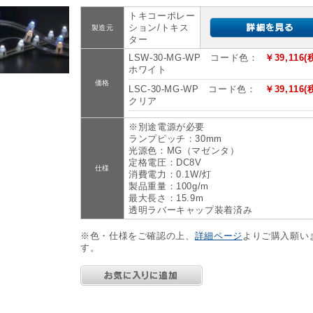
トキコーポレー
ション/トキス
製造元
ター
LSW-30-MG-WP コード色：
￥39,116(
ホワイト
価格
LSC-30-MG-WP コード色：
￥39,116(
クリア
※別途電源が必要
ランプピッチ：30mm
光源色：MG（マゼンタ）
定格電圧：DC8V
仕様
消費電力：0.1W/灯
製品重量：100g/m
最大長さ：15.9m
透明ラバーキャップ装着済み
※色・仕様をご確認の上、
詳細ページ
よりご購入願い
す。