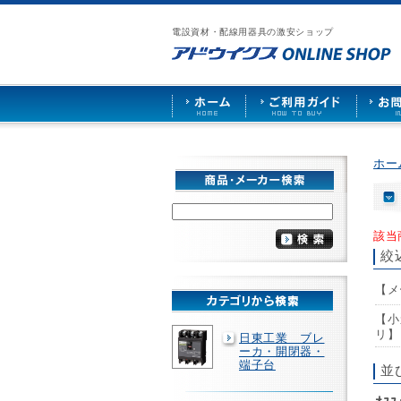
漏
ア
ご
お
仕
電
ド
利
問
入
ブ
電設資材・配線用器具の激安ショップ
ウ
用
い
先
レ
イ
ガ
合
募
ー
ク
イ
わ
集
カ
ス
ド
せ
ー
HOME
や
照
明
ソ
ホー
ケ
ッ
ト
な
ど
該当
を
絞
激
安
【メ
で
販
【小
売
リ】
日東工業 ブレ
ーカ・開閉器・
端子台
並