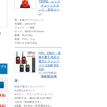
700RE レッド
チェーンスタ
［
ンド・安全コー
ン
］
色：反射ホワイト/レッド
先端部：φ40mm穴
ウエイト：一体型
サイズ：W360×H700mm
ま
重量：約3100g
材質：PVC／ゴム
※切り欠き加工済み
FRC 【免許・資
格不要】特定小
電力トランシー
バー 2台組 NX-
ープラ
20X
12,100円(税込)
無線製品/映
［
像
］
特定小電力トランシーバー
●お得な2台セット
●カラー：ブラック/ワインレッド
税込)
●外形寸法： 幅50×高さ90×奥行
19mm（突起物含まず）
税込)
●質量：約100g（専用電池含む）