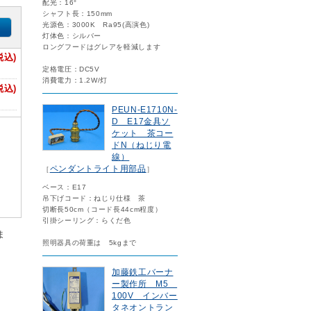
配光：16°
シャフト長：150mm
光源色：3000K Ra95(高演色)
灯体色：シルバー
ロングフードはグレアを軽減します
税込)
定格電圧：DC5V
消費電力：1.2W/灯
税込)
PEUN-E1710N-
D E17金具ソ
ケット 茶コー
ドN（ねじり電
線）
ペンダントライト用部品
［
］
ベース：E17
吊下げコード：ねじり仕様 茶
切断長50cm（コード長44cm程度）
引掛シーリング：らくだ色
ま
照明器具の荷重は 5kgまで
加藤鉄工バーナ
ー製作所 M5
100V インバー
タネオントラン