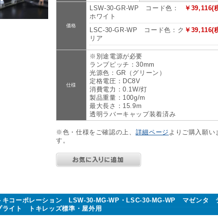
LSW-30-GR-WP コード色：
￥39,116(
ホワイト
価格
LSC-30-GR-WP コード色：ク
￥39,116(
リア
※別途電源が必要
ランプピッチ：30mm
光源色：GR（グリーン）
定格電圧：DC8V
仕様
消費電力：0.1W/灯
製品重量：100g/m
最大長さ：15.9m
透明ラバーキャップ装着済み
※色・仕様をご確認の上、
詳細ページ
よりご購入願い
す。
トキコーポレーション LSW-30-MG-WP・LSC-30-MG-WP マゼンタ
プライト トキレッズ標準・屋外用