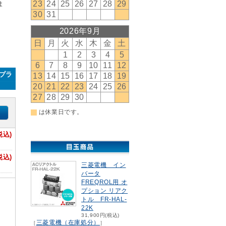
ま
ープラ
税込)
税込)
三菱電機 イン
バータ
FREQROL用 オ
プション リアク
トル FR-HAL-
22K
31,900円(税込)
三菱電機（在庫処分）
［
］