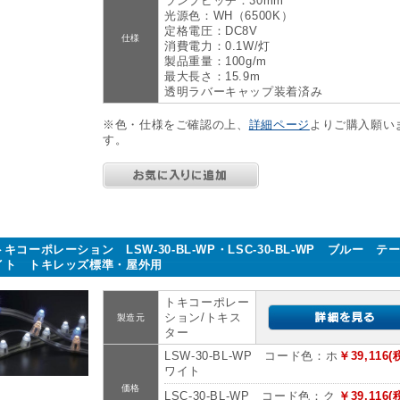
ランプピッチ：30mm
光源色：WH（6500K）
定格電圧：DC8V
仕様
消費電力：0.1W/灯
製品重量：100g/m
最大長さ：15.9m
透明ラバーキャップ装着済み
※色・仕様をご確認の上、
詳細ページ
よりご購入願い
す。
トキコーポレーション LSW-30-BL-WP・LSC-30-BL-WP ブルー テ
イト トキレッズ標準・屋外用
トキコーポレー
ション/トキス
製造元
ター
LSW-30-BL-WP コード色：ホ
￥39,116(
ワイト
価格
LSC-30-BL-WP コード色：ク
￥39,116(