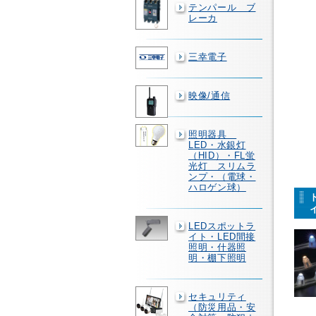
テンパール ブ
レーカ
三幸電子
映像/通信
照明器具
LED・水銀灯
（HID）・FL蛍
光灯 スリムラ
ンプ・（電球・
ハロゲン球）
LEDスポットラ
イト・LED間接
照明・什器照
明・棚下照明
セキュリティ
（防災用品・安