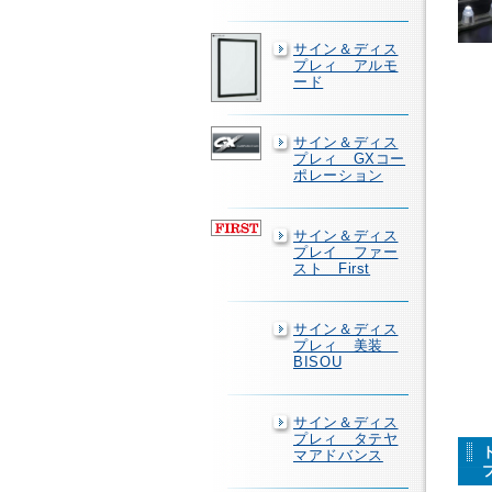
サイン＆ディス
プレィ アルモ
ード
サイン＆ディス
プレィ GXコー
ポレーション
サイン＆ディス
プレイ ファー
スト First
サイン＆ディス
プレィ 美装
BISOU
サイン＆ディス
プレィ タテヤ
マアドバンス