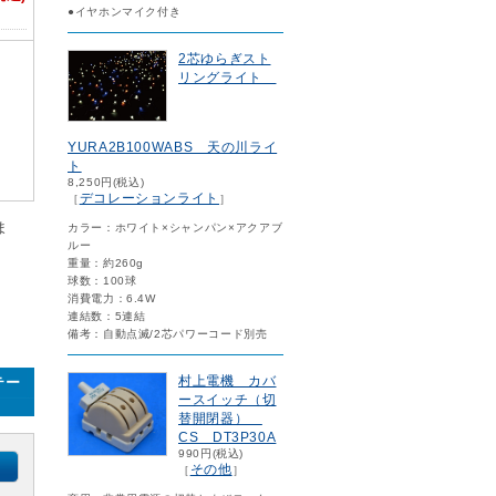
●イヤホンマイク付き
2芯ゆらぎスト
リングライト
YURA2B100WABS 天の川ライ
ト
8,250円(税込)
デコレーションライト
［
］
ま
カラー：ホワイト×シャンパン×アクアブ
ルー
重量：約260g
球数：100球
消費電力：6.4W
連結数：5連結
備考：自動点滅/2芯パワーコード別売
村上電機 カバ
テー
ースイッチ（切
替開閉器）
CS DT3P30A
990円(税込)
その他
［
］