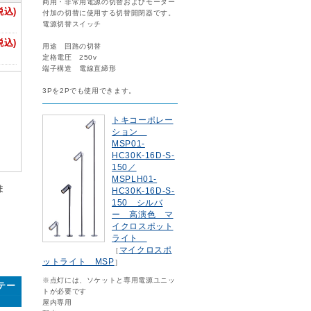
商用・非常用電源の切替およびモーター
税込)
付加の切替に使用する切替開閉器です。
電源切替スイッチ
税込)
用途 回路の切替
定格電圧 250v
端子構造 電線直締形
3Pを2Pでも使用できます。
トキコーポレー
ション
MSP01-
HC30K-16D-S-
150／
MSPLH01-
ま
HC30K-16D-S-
150 シルバ
ー 高演色 マ
イクロスポット
ライト
マイクロスポ
［
ットライト MSP
］
※点灯には、ソケットと専用電源ユニッ
 テー
トが必要です
屋内専用