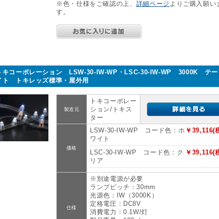
※色・仕様をご確認の上、
詳細ページ
よりご購入願い
す。
トキコーポレーション LSW-30-IW-WP・LSC-30-IW-WP 3000K テ
イト トキレッズ標準・屋外用
トキコーポレー
ション/トキス
製造元
ター
LSW-30-IW-WP コード色：ホ
￥39,116(
ワイト
価格
LSC-30-IW-WP コード色：ク
￥39,116(
リア
※別途電源が必要
ランプピッチ：30mm
光源色：IW（3000K）
定格電圧：DC8V
仕様
消費電力：0.1W/灯