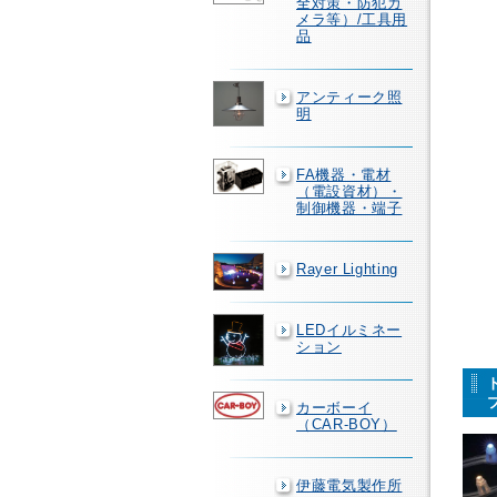
全対策・防犯カ
メラ等）/工具用
品
アンティーク照
明
FA機器・電材
（電設資材）・
制御機器・端子
Rayer Lighting
LEDイルミネー
ション
カーボーイ
（CAR-BOY）
伊藤電気製作所