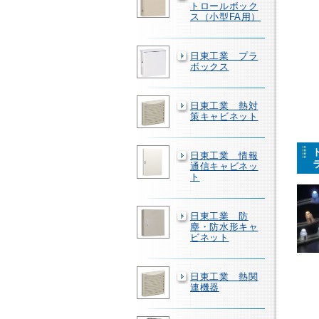
トロールボック
ス（小型FA用）
日東工業 プラ
ボックス
日東工業 熱対
策キャビネット
日東工業 情報
通信キャビネッ
ト
日東工業 防
塵・防水形キャ
ビネット
日東工業 熱関
連機器