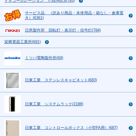
トキコーポレーション T-SERIES(793)
サービス品 （訳あり商品・未使用品・箱なし・倉庫置
き）(6361)
日恵製作所 回転灯・表示灯・信号灯(784)
栄興電器工業所(691)
ミツバ電陶製作所(69)
日東工業 ステンレスキャビネット(683)
日東工業 システムラック(2188)
日東工業 コントロールボックス（小型FA用）(687)