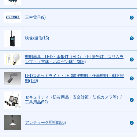
三幸電子(9)
映像/通信(15)
照明器具 LED・水銀灯（HID）・FL蛍光灯 スリムラ
ンプ・（電球・ハロゲン球）(306)
LEDスポットライト・LED間接照明・什器照明・棚下照
明(180)
セキュリティ（防災用品・安全対策・防犯カメラ等）/
工具用品(52)
アンティーク照明(186)