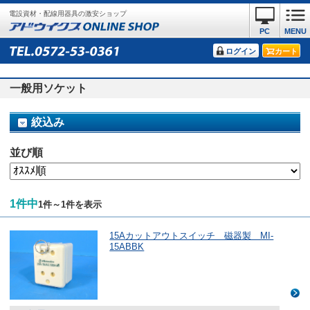
電設資材・配線用器具の激安ショップ
PC
MENU
ログイン
カート
一般用ソケット
絞込み
並び順
1件中
1件～1件を表示
15Aカットアウトスイッチ 磁器製 MI-
15ABBK