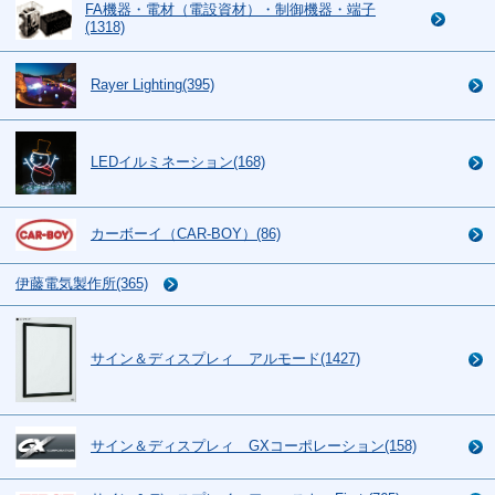
FA機器・電材（電設資材）・制御機器・端子
(1318)
Rayer Lighting(395)
LEDイルミネーション(168)
カーボーイ（CAR-BOY）(86)
伊藤電気製作所(365)
サイン＆ディスプレィ アルモード(1427)
サイン＆ディスプレィ GXコーポレーション(158)