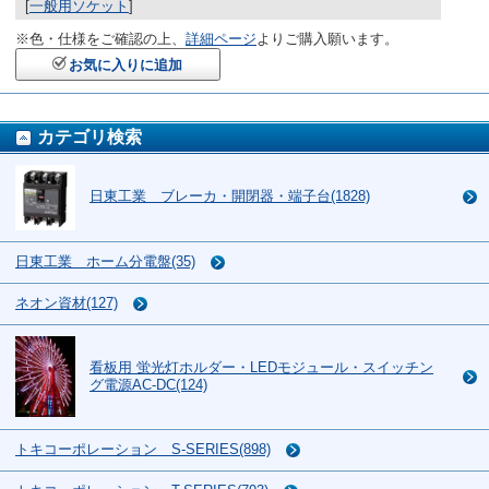
[
一般用ソケット
]
※色・仕様をご確認の上、
詳細ページ
よりご購入願います。
お気に入りに追加
カテゴリ検索
日東工業 ブレーカ・開閉器・端子台(1828)
日東工業 ホーム分電盤(35)
ネオン資材(127)
看板用 蛍光灯ホルダー・LEDモジュール・スイッチン
グ電源AC-DC(124)
トキコーポレーション S-SERIES(898)