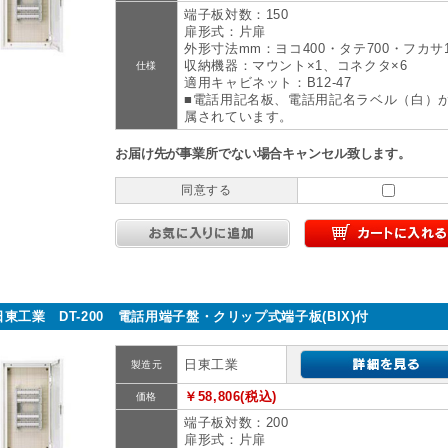
端子板対数：150
扉形式：片扉
外形寸法mm：ヨコ400・タテ700・フカサ1
収納機器：マウント×1、コネクタ×6
仕様
適用キャビネット：B12-47
■電話用記名板、電話用記名ラベル（白）
属されています。
お届け先が事業所でない場合キャンセル致します。
同意する
日東工業 DT-200 電話用端子盤・クリップ式端子板(BIX)付
日東工業
製造元
￥58,806(税込)
価格
端子板対数：200
扉形式：片扉