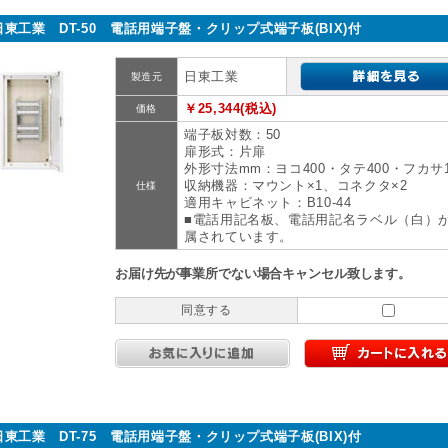
日東工業 DT-50 電話用端子盤・クリップ式端子板(BIX)付
日東工業
製造元
￥25,344(税込)
価格
端子板対数：50
扉形式：片扉
外形寸法mm：ヨコ400・タテ400・フカサ1
収納機器：マウント×1、コネクタ×2
仕様
適用キャビネット：B10-44
■電話用記名板、電話用記名ラベル（白）
属されています。
お届け先が事業所でない場合キャンセル致します。
同意する
日東工業 DT-75 電話用端子盤・クリップ式端子板(BIX)付