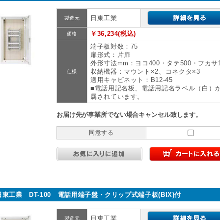
日東工業
製造元
￥36,234(税込)
価格
端子板対数：75
扉形式：片扉
外形寸法mm：ヨコ400・タテ500・フカサ1
収納機器：マウント×2、コネクタ×3
仕様
適用キャビネット：B12-45
■電話用記名板、電話用記名ラベル（白）
属されています。
お届け先が事業所でない場合キャンセル致します。
同意する
日東工業 DT-100 電話用端子盤・クリップ式端子板(BIX)付
日東工業
製造元