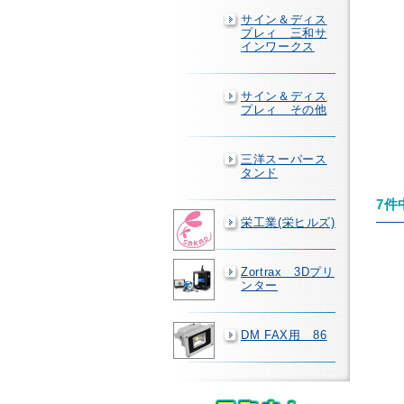
サイン＆ディス
プレィ 三和サ
インワークス
サイン＆ディス
プレィ その他
三洋スーパース
タンド
7件
栄工業(栄ヒルズ)
Zortrax 3Dプリ
ンター
DM FAX用 86