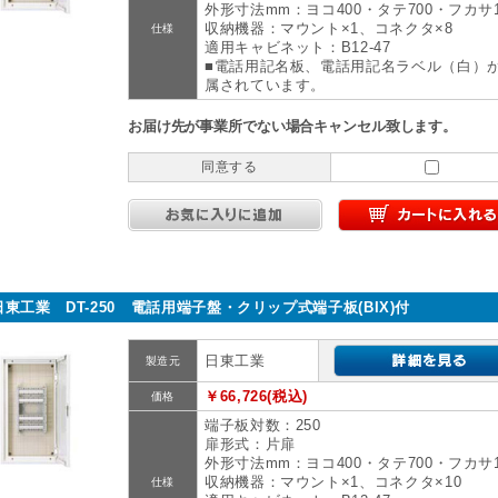
外形寸法mm：ヨコ400・タテ700・フカサ1
収納機器：マウント×1、コネクタ×8
仕様
適用キャビネット：B12-47
■電話用記名板、電話用記名ラベル（白）
属されています。
お届け先が事業所でない場合キャンセル致します。
同意する
日東工業 DT-250 電話用端子盤・クリップ式端子板(BIX)付
日東工業
製造元
￥66,726(税込)
価格
端子板対数：250
扉形式：片扉
外形寸法mm：ヨコ400・タテ700・フカサ1
収納機器：マウント×1、コネクタ×10
仕様