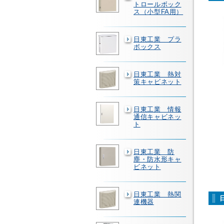
トロールボック
ス（小型FA用）
日東工業 プラ
ボックス
日東工業 熱対
策キャビネット
日東工業 情報
通信キャビネッ
ト
日東工業 防
塵・防水形キャ
ビネット
日東工業 熱関
連機器