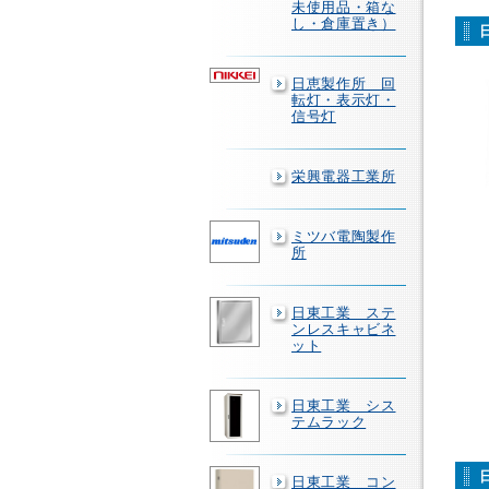
未使用品・箱な
し・倉庫置き）
日恵製作所 回
転灯・表示灯・
信号灯
栄興電器工業所
ミツバ電陶製作
所
日東工業 ステ
ンレスキャビネ
ット
日東工業 シス
テムラック
日東工業 コン