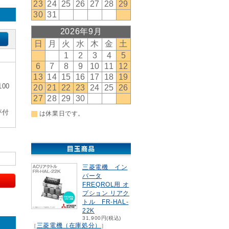
00
が付
三菱電機 イン
バータ
FREQROL用 オ
プション リアク
トル FR-HAL-
22K
31,900円(税込)
三菱電機（在庫処分）
［
］