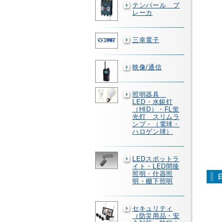
テンパール ブ
レーカ
三幸電子
映像/通信
照明器具
LED・水銀灯
（HID）・FL蛍
光灯 スリムラ
ンプ・（電球・
ハロゲン球）
LEDスポットラ
イト・LED間接
照明・什器照
明・棚下照明
セキュリティ
（防災用品・安