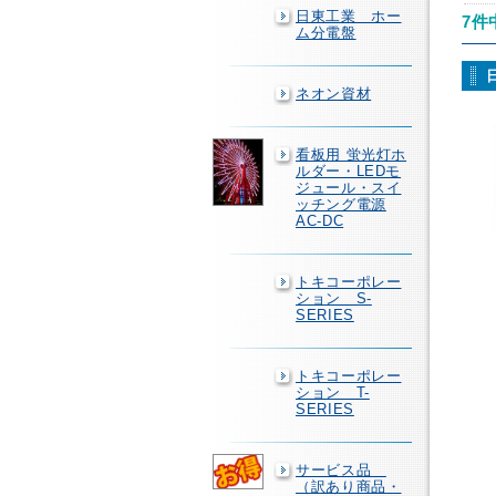
日東工業 ホー
7件
ム分電盤
ネオン資材
看板用 蛍光灯ホ
ルダー・LEDモ
ジュール・スイ
ッチング電源
AC-DC
トキコーポレー
ション S-
SERIES
トキコーポレー
ション T-
SERIES
サービス品
（訳あり商品・