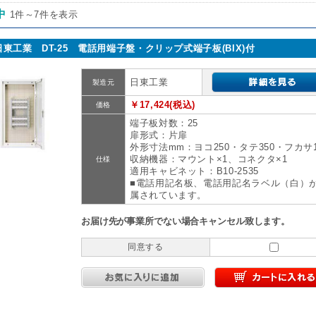
中
1件～7件を表示
日東工業 DT-25 電話用端子盤・クリップ式端子板(BIX)付
日東工業
製造元
￥17,424(税込)
価格
端子板対数：25
扉形式：片扉
外形寸法mm：ヨコ250・タテ350・フカサ1
収納機器：マウント×1、コネクタ×1
仕様
適用キャビネット：B10-2535
■電話用記名板、電話用記名ラベル（白）
属されています。
お届け先が事業所でない場合キャンセル致します。
同意する