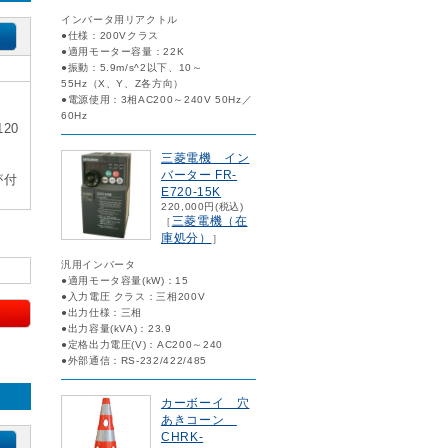
インバータ用リアクトル
●仕様：200Vクラス
●適用モーター容量：22K
●振動：5.9m/s^2以下、10～
55Hz（X、Y、Z各方向）
●電源使用：3相AC200～240V 50Hz／
60Hz
20
三菱電機 イン
バーター FR-
が付
E720-15K
220,000円(税込)
三菱電機（在
［
庫処分）
］
汎用インバータ
●適用モータ容量(kW)：15
●入力電圧 クラス：三相200V
●出力仕様：三相
●出力容量(kVA)：23.9
●定格出力電圧(V)：AC200～240
●外部通信：RS-232/422/485
カーボーイ 穴
あきコーン
CHRK-