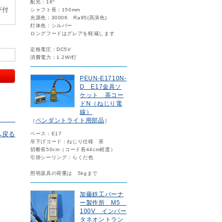
配光：16°
が付
シャフト長：150mm
光源色：3000K Ra95(高演色)
灯体色：シルバー
ロングフードはグレアを軽減します
定格電圧：DC5V
消費電力：1.2W/灯
PEUN-E1710N-
D E17金具ソ
ケット 茶コー
ドN（ねじり電
線）
ペンダントライト用部品
［
］
へ戻る
ベース：E17
吊下げコード：ねじり仕様 茶
切断長50cm（コード長44cm程度）
引掛シーリング：らくだ色
照明器具の荷重は 5kgまで
加藤鉄工バーナ
ー製作所 M5
100V インバー
タネオントラン