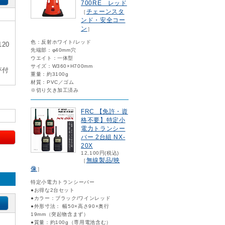
700RE レッド
チェーンスタ
［
ンド・安全コー
ン
］
色：反射ホワイト/レッド
20
先端部：φ40mm穴
ウエイト：一体型
サイズ：W360×H700mm
が付
重量：約3100g
材質：PVC／ゴム
※切り欠き加工済み
FRC 【免許・資
格不要】特定小
電力トランシー
バー 2台組 NX-
20X
12,100円(税込)
無線製品/映
［
像
］
特定小電力トランシーバー
●お得な2台セット
●カラー：ブラック/ワインレッド
●外形寸法： 幅50×高さ90×奥行
19mm（突起物含まず）
●質量：約100g（専用電池含む）