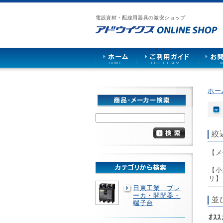
漏
ア
ご
お
仕
電
ド
利
問
入
ブ
電設資材・配線用器具の激安ショップ
ウ
用
い
先
レ
イ
ガ
合
募
ー
ク
イ
わ
集
カ
ス
ド
せ
ー
HOME
や
照
明
ソ
ホー
ケ
ッ
ト
な
ど
絞
を
激
【メ
安
で
販
【小
売
リ】
日東工業 ブレ
ーカ・開閉器・
並
端子台
ｵｽ