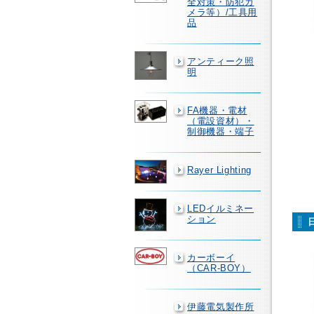
全対策・防犯カ
メラ等）/工具用
品
アンティーク照
明
FA機器・電材
（電設資材）・
制御機器・端子
Rayer Lighting
LEDイルミネー
ション
カーボーイ
（CAR-BOY）
伊藤電気製作所