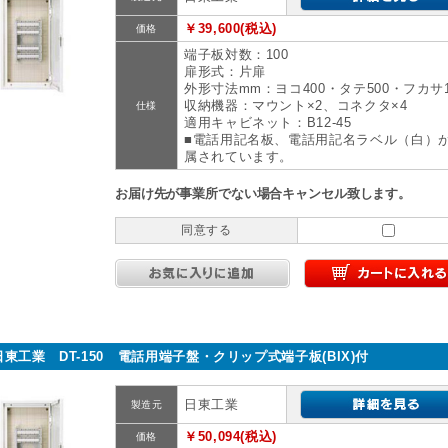
￥39,600(税込)
価格
端子板対数：100
扉形式：片扉
外形寸法mm：ヨコ400・タテ500・フカサ1
収納機器：マウント×2、コネクタ×4
仕様
適用キャビネット：B12-45
■電話用記名板、電話用記名ラベル（白）
属されています。
お届け先が事業所でない場合キャンセル致します。
同意する
日東工業 DT-150 電話用端子盤・クリップ式端子板(BIX)付
日東工業
製造元
￥50,094(税込)
価格