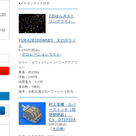
●イヤホンマイク付き
20
2芯ゆらぎスト
リングライト
が付
YURA2B100WABS 天の川ライ
ト
8,250円(税込)
デコレーションライト
［
］
カラー：ホワイト×シャンパン×アクアブ
ルー
重量：約260g
球数：100球
消費電力：6.4W
連結数：5連結
備考：自動点滅/2芯パワーコード別売
村上電機 カバ
ースイッチ（切
替開閉器）
CS DT3P30A
990円(税込)
その他
［
］