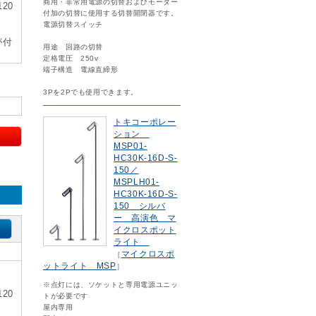
商用・非常用電源の切替およびモーター
20
付加の切替に使用する切替開閉器です。
電源切替スイッチ
が付
用途 回路の切替
定格電圧 250v
端子構造 電線直締形
3Pを2Pでも使用できます。
トキコーポレー
ション
MSP01-
HC30K-16D-S-
150／
MSPLH01-
HC30K-16D-S-
150 シルバ
ー 高演色 マ
イクロスポット
ライト
マイクロスポ
［
ットライト MSP
］
※点灯には、ソケットと専用電源ユニッ
20
トが必要です
屋内専用