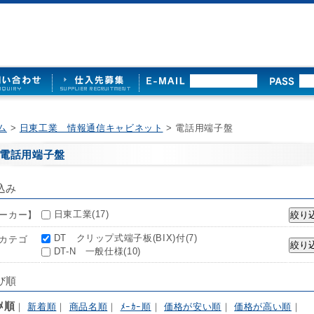
ム
>
日東工業 情報通信キャビネット
> 電話用端子盤
電話用端子盤
込み
日東工業(17)
ーカー】
DT クリップ式端子板(BIX)付(7)
カテゴ
DT-N 一般仕様(10)
び順
ｽﾒ順
｜
新着順
｜
商品名順
｜
ﾒｰｶｰ順
｜
価格が安い順
｜
価格が高い順
｜