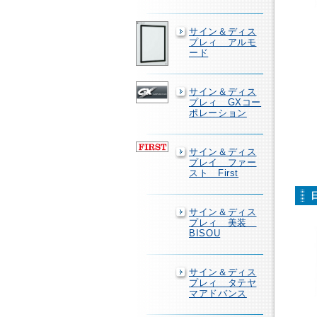
サイン＆ディス
プレィ アルモ
ード
サイン＆ディス
プレィ GXコー
ポレーション
サイン＆ディス
プレイ ファー
スト First
サイン＆ディス
プレィ 美装
BISOU
サイン＆ディス
プレィ タテヤ
マアドバンス