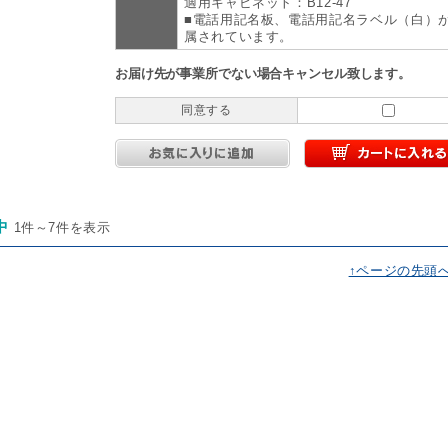
適用キャビネット：B12-47
■電話用記名板、電話用記名ラベル（白）
属されています。
お届け先が事業所でない場合キャンセル致します。
同意する
中
1件～7件を表示
↑ページの先頭