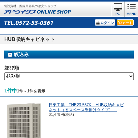
電設資材・配線用器具の激安ショップ
PC
MENU
ログイン
カート
HUB収納キャビネット
絞込み
並び順
1件中
1件～1件を表示
日東工業 THE23-557K HUB収納キャビ
ネット（省スペース壁掛けタイプ）
61,479円(税込)