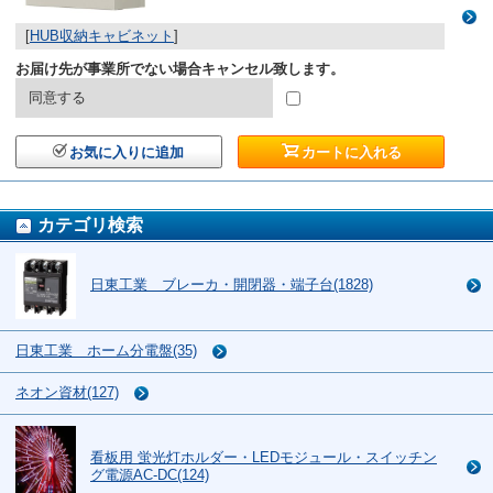
[
HUB収納キャビネット
]
お届け先が事業所でない場合キャンセル致します。
同意する
お気に入りに追加
カートに入れる
カテゴリ検索
日東工業 ブレーカ・開閉器・端子台(1828)
日東工業 ホーム分電盤(35)
ネオン資材(127)
看板用 蛍光灯ホルダー・LEDモジュール・スイッチン
グ電源AC-DC(124)