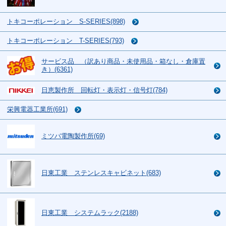
トキコーポレーション S-SERIES(898)
トキコーポレーション T-SERIES(793)
サービス品 （訳あり商品・未使用品・箱なし・倉庫置
き）(6361)
日恵製作所 回転灯・表示灯・信号灯(784)
栄興電器工業所(691)
ミツバ電陶製作所(69)
日東工業 ステンレスキャビネット(683)
日東工業 システムラック(2188)