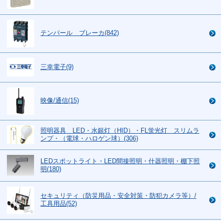
テンパール ブレーカ(842)
三幸電子(9)
映像/通信(15)
照明器具 LED・水銀灯（HID）・FL蛍光灯 スリムラ
ンプ・（電球・ハロゲン球）(306)
LEDスポットライト・LED間接照明・什器照明・棚下照
明(180)
セキュリティ（防災用品・安全対策・防犯カメラ等）/
工具用品(52)