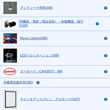
アンティーク照明(186)
FA機器・電材（電設資材）・制御機器・端子
(1318)
Rayer Lighting(395)
LEDイルミネーション(168)
カーボーイ（CAR-BOY）(86)
伊藤電気製作所(365)
サイン＆ディスプレィ アルモード(1427)