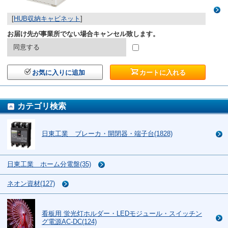
[
HUB収納キャビネット
]
お届け先が事業所でない場合キャンセル致します。
同意する
お気に入りに追加
カートに入れる
カテゴリ検索
日東工業 ブレーカ・開閉器・端子台(1828)
日東工業 ホーム分電盤(35)
ネオン資材(127)
看板用 蛍光灯ホルダー・LEDモジュール・スイッチン
グ電源AC-DC(124)