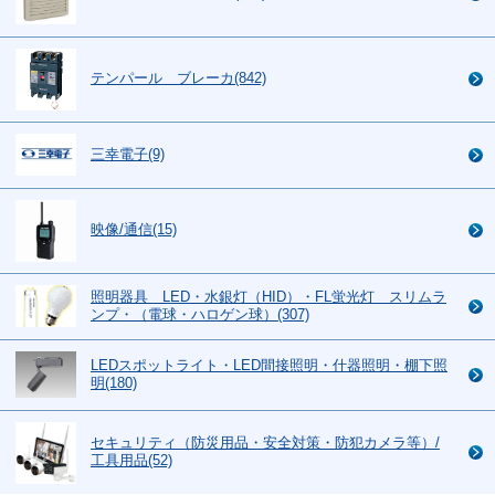
テンパール ブレーカ(842)
三幸電子(9)
映像/通信(15)
照明器具 LED・水銀灯（HID）・FL蛍光灯 スリムラ
ンプ・（電球・ハロゲン球）(307)
LEDスポットライト・LED間接照明・什器照明・棚下照
明(180)
セキュリティ（防災用品・安全対策・防犯カメラ等）/
工具用品(52)