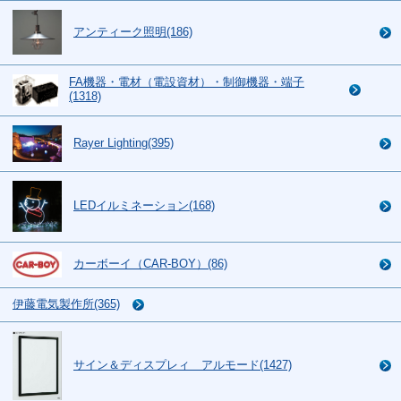
アンティーク照明(186)
FA機器・電材（電設資材）・制御機器・端子
(1318)
Rayer Lighting(395)
LEDイルミネーション(168)
カーボーイ（CAR-BOY）(86)
伊藤電気製作所(365)
サイン＆ディスプレィ アルモード(1427)