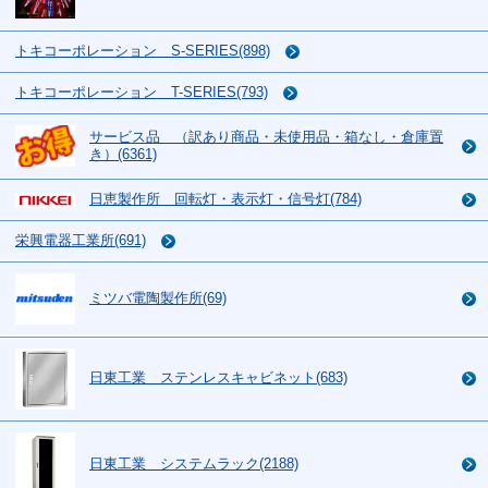
トキコーポレーション S-SERIES(898)
トキコーポレーション T-SERIES(793)
サービス品 （訳あり商品・未使用品・箱なし・倉庫置
き）(6361)
日恵製作所 回転灯・表示灯・信号灯(784)
栄興電器工業所(691)
ミツバ電陶製作所(69)
日東工業 ステンレスキャビネット(683)
日東工業 システムラック(2188)