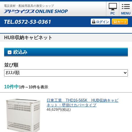
電設資材・配線用器具の激安ショップ
PC
MENU
ログイン
カート
HUB収納キャビネット
絞込み
並び順
10件中
1件～10件を表示
日東工業 THD16-565K HUB収納キャビ
ネット・壁掛けカバータイプ
46,629円(税込)