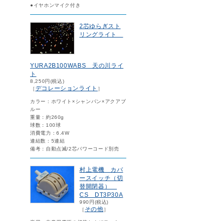
●イヤホンマイク付き
2芯ゆらぎスト
リングライト
YURA2B100WABS 天の川ライ
ト
8,250円(税込)
デコレーションライト
［
］
カラー：ホワイト×シャンパン×アクアブ
ルー
重量：約260g
球数：100球
消費電力：6.4W
連結数：5連結
備考：自動点滅/2芯パワーコード別売
村上電機 カバ
ースイッチ（切
替開閉器）
CS DT3P30A
990円(税込)
その他
［
］