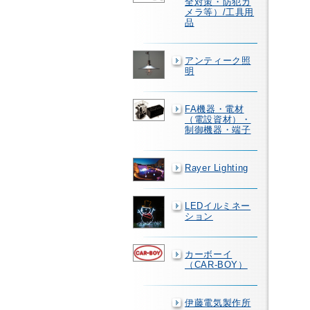
全対策・防犯カ
メラ等）/工具用
品
アンティーク照
明
FA機器・電材
（電設資材）・
制御機器・端子
Rayer Lighting
LEDイルミネー
ション
カーボーイ
（CAR-BOY）
伊藤電気製作所