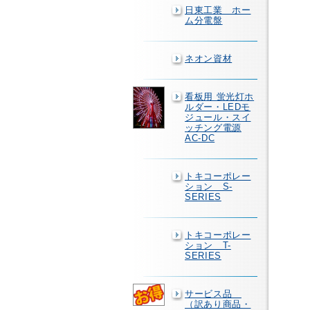
日東工業 ホー
ム分電盤
ネオン資材
看板用 蛍光灯ホ
ルダー・LEDモ
ジュール・スイ
ッチング電源
AC-DC
トキコーポレー
ション S-
SERIES
トキコーポレー
ション T-
SERIES
サービス品
（訳あり商品・