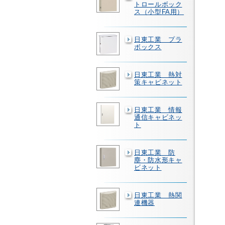
トロールボック
ス（小型FA用）
日東工業 プラ
ボックス
日東工業 熱対
策キャビネット
日東工業 情報
通信キャビネッ
ト
日東工業 防
塵・防水形キャ
ビネット
日東工業 熱関
連機器