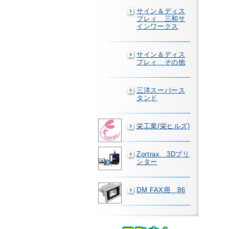
サイン＆ディス
プレィ 三和サ
インワークス
サイン＆ディス
プレィ その他
三洋スーパース
タンド
栄工業(栄ヒルズ)
Zortrax 3Dプリ
ンター
DM FAX用 86