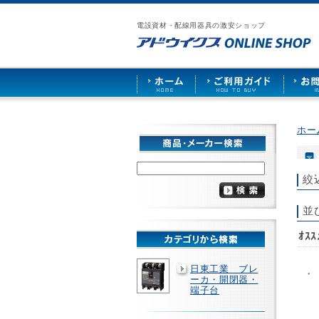
漏
ア
ご
お
仕
電
ド
利
問
入
ブ
電設資材・配線用器具の激安ショップ
ウ
用
い
先
レ
イ
ガ
合
募
ー
ク
イ
わ
集
カ
ス
ド
せ
ー
HOME
や
照
明
ソ
ホー
ケ
ッ
ト
な
絞
ど
を
激
並
安
で
ｵｽ
販
売
日東工業 ブレ
・
ーカ・開閉器・
端子台