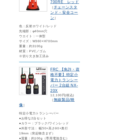
700RE レッド
チェーンスタ
［
ンド・安全コー
ン
］
色：反射ホワイト/レッド
先端部：φ40mm穴
ウエイト：一体型
サイズ：W360×H700mm
重量：約3100g
材質：PVC／ゴム
※切り欠き加工済み
FRC 【免許・資
格不要】特定小
電力トランシー
バー 2台組 NX-
20X
12,100円(税込)
無線製品/映
［
像
］
特定小電力トランシーバー
●お得な2台セット
●カラー：ブラック/ワインレッド
●外形寸法： 幅50×高さ90×奥行
19mm（突起物含まず）
●質量：約100g（専用電池含む）