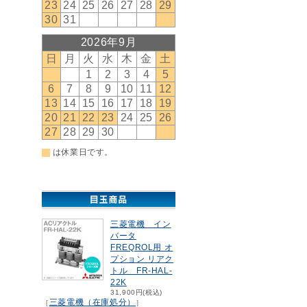
三菱電機 イン
バータ
FREQROL用 オ
プション リアク
トル FR-HAL-
22K
31,900円(税込)
三菱電機（在庫処分）
［
］