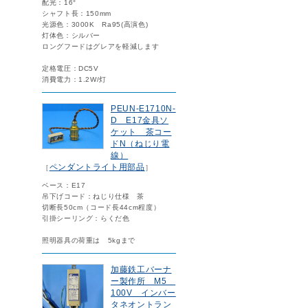
配光：16°
シャフト長：150mm
光源色：3000K Ra95(高演色)
灯体色：シルバー
ロングフードはグレアを軽減します
定格電圧：DC5V
消費電力：1.2W/灯
PEUN-E1710N-
D E17金具ソ
ケット 茶コー
ドN（ねじり電
線）
ペンダントライト用部品
［
］
ベース：E17
吊下げコード：ねじり仕様 茶
切断長50cm（コード長44cm程度）
引掛シーリング：らくだ色
照明器具の荷重は 5kgまで
加藤鉄工バーナ
ー製作所 M5
100V インバー
タネオントラン