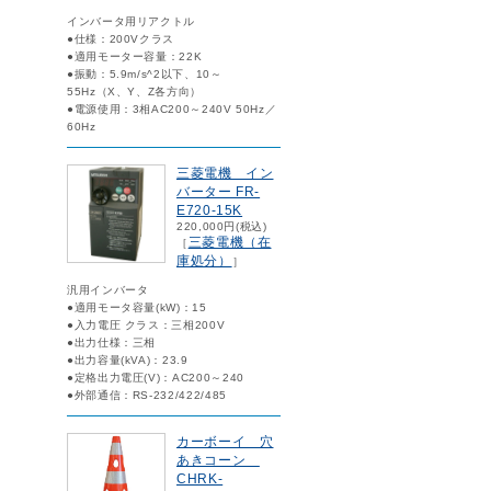
インバータ用リアクトル
●仕様：200Vクラス
●適用モーター容量：22K
●振動：5.9m/s^2以下、10～
55Hz（X、Y、Z各方向）
●電源使用：3相AC200～240V 50Hz／
60Hz
三菱電機 イン
バーター FR-
E720-15K
220,000円(税込)
三菱電機（在
［
庫処分）
］
汎用インバータ
●適用モータ容量(kW)：15
●入力電圧 クラス：三相200V
●出力仕様：三相
●出力容量(kVA)：23.9
●定格出力電圧(V)：AC200～240
●外部通信：RS-232/422/485
カーボーイ 穴
あきコーン
CHRK-