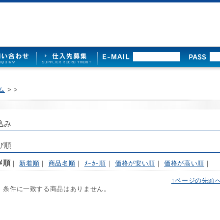
ム
>
>
込み
び順
ｽﾒ順
｜
新着順
｜
商品名順
｜
ﾒｰｶｰ順
｜
価格が安い順
｜
価格が高い順
｜
↑ページの先頭
 条件に一致する商品はありません。