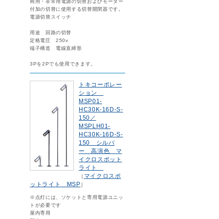
商用・非常用電源の切替およびモーター
付加の切替に使用する切替開閉器です。
電源切替スイッチ
用途 回路の切替
定格電圧 250v
端子構造 電線直締形
3Pを2Pでも使用できます。
トキコーポレー
ション
MSP01-
HC30K-16D-S-
150／
MSPLH01-
HC30K-16D-S-
150 シルバ
ー 高演色 マ
イクロスポット
ライト
マイクロスポ
［
ットライト MSP
］
※点灯には、ソケットと専用電源ユニッ
トが必要です
屋内専用