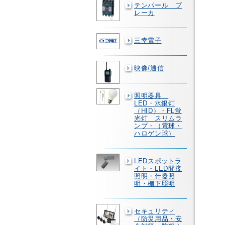
テンパール ブ
レーカ
三幸電子
映像/通信
照明器具
LED・水銀灯
（HID）・FL蛍
光灯 スリムラ
ンプ・（電球・
ハロゲン球）
LEDスポットラ
イト・LED間接
照明・什器照
明・棚下照明
セキュリティ
（防災用品・安