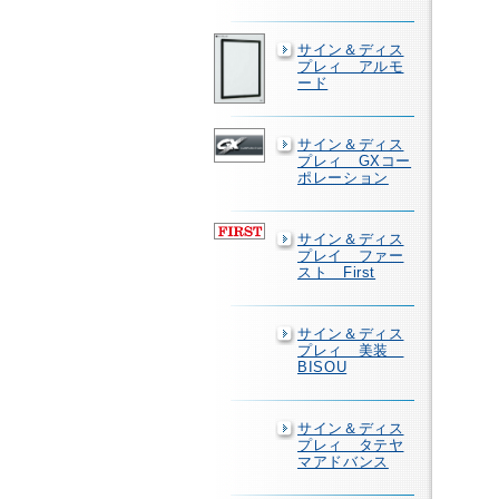
サイン＆ディス
プレィ アルモ
ード
サイン＆ディス
プレィ GXコー
ポレーション
サイン＆ディス
プレイ ファー
スト First
サイン＆ディス
プレィ 美装
BISOU
サイン＆ディス
プレィ タテヤ
マアドバンス