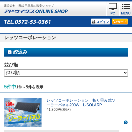
電設資材・配線用器具の激安ショップ
PC
MENU
ログイン
カート
レッツコーポレーション
絞込み
並び順
5件中
1件～5件を表示
レッツコーポレーション 折り畳み式ソ
ーラーパネル200W L-SOLARP
41,800円(税込)