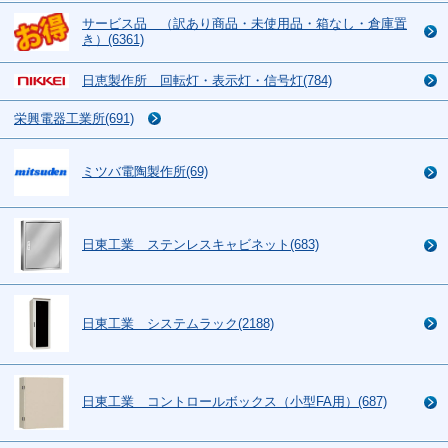
サービス品 （訳あり商品・未使用品・箱なし・倉庫置
き）(6361)
日恵製作所 回転灯・表示灯・信号灯(784)
栄興電器工業所(691)
ミツバ電陶製作所(69)
日東工業 ステンレスキャビネット(683)
日東工業 システムラック(2188)
日東工業 コントロールボックス（小型FA用）(687)