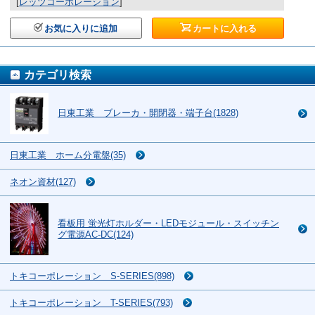
[
レッツコーポレーション
]
お気に入りに追加
カートに入れる
カテゴリ検索
日東工業 ブレーカ・開閉器・端子台(1828)
日東工業 ホーム分電盤(35)
ネオン資材(127)
看板用 蛍光灯ホルダー・LEDモジュール・スイッチン
グ電源AC-DC(124)
トキコーポレーション S-SERIES(898)
トキコーポレーション T-SERIES(793)