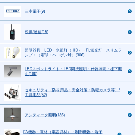
三幸電子(9)
映像/通信(15)
照明器具 LED・水銀灯（HID）・FL蛍光灯 スリムラ
ンプ・（電球・ハロゲン球）(306)
LEDスポットライト・LED間接照明・什器照明・棚下照
明(180)
セキュリティ（防災用品・安全対策・防犯カメラ等）/
工具用品(52)
アンティーク照明(186)
FA機器・電材（電設資材）・制御機器・端子