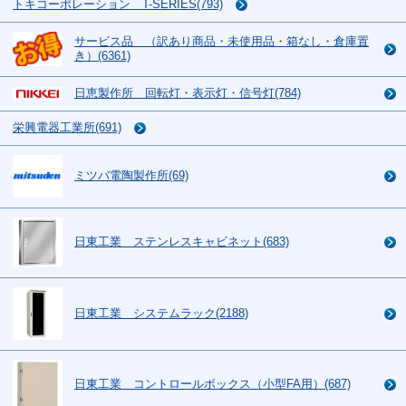
トキコーポレーション T-SERIES(793)
サービス品 （訳あり商品・未使用品・箱なし・倉庫置
き）(6361)
日恵製作所 回転灯・表示灯・信号灯(784)
栄興電器工業所(691)
ミツバ電陶製作所(69)
日東工業 ステンレスキャビネット(683)
日東工業 システムラック(2188)
日東工業 コントロールボックス（小型FA用）(687)