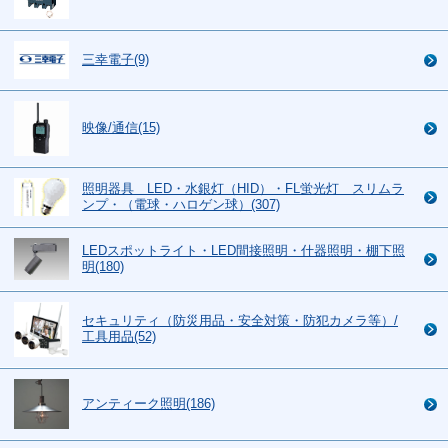
三幸電子(9)
映像/通信(15)
照明器具 LED・水銀灯（HID）・FL蛍光灯 スリムラ
ンプ・（電球・ハロゲン球）(307)
LEDスポットライト・LED間接照明・什器照明・棚下照
明(180)
セキュリティ（防災用品・安全対策・防犯カメラ等）/
工具用品(52)
アンティーク照明(186)