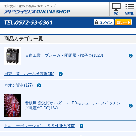
電設資材・配線用器具の激安ショップ
PC
MENU
ログイン
カート
商品カテゴリ一覧
日東工業 ブレーカ・開閉器・端子台(1828)
日東工業 ホーム分電盤(35)
ネオン資材(127)
看板用 蛍光灯ホルダー・LEDモジュール・スイッチン
グ電源AC-DC(124)
トキコーポレーション S-SERIES(898)