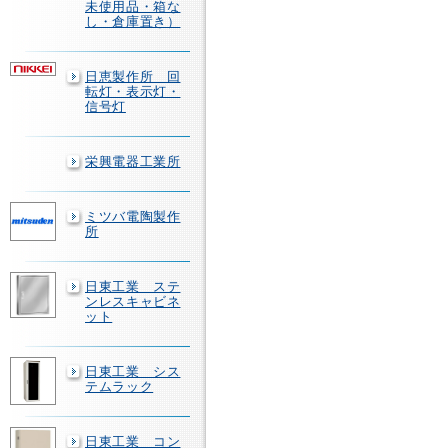
未使用品・箱な
し・倉庫置き）
日恵製作所 回
転灯・表示灯・
信号灯
栄興電器工業所
ミツバ電陶製作
所
日東工業 ステ
ンレスキャビネ
ット
日東工業 シス
テムラック
日東工業 コン