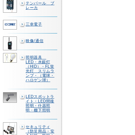
テンパール ブ
レーカ
三幸電子
映像/通信
照明器具
LED・水銀灯
（HID）・FL蛍
光灯 スリムラ
ンプ・（電球・
ハロゲン球）
LEDスポットラ
イト・LED間接
照明・什器照
明・棚下照明
セキュリティ
（防災用品・安