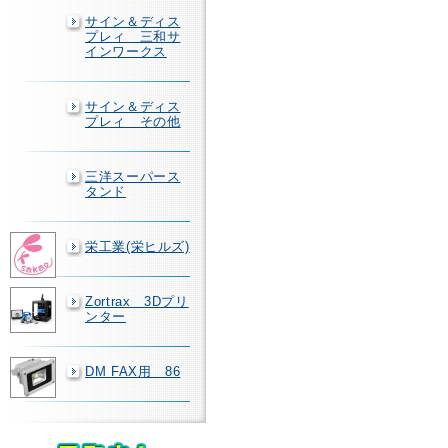
サイン＆ディス
プレィ 三和サ
インワークス
サイン＆ディス
プレィ その他
三洋スーパース
タンド
栄工業(栄ヒルズ)
Zortrax 3Dプリ
ンター
DM FAX用 86