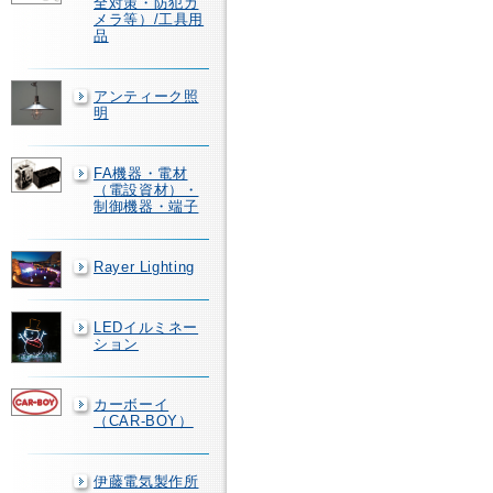
全対策・防犯カ
メラ等）/工具用
品
アンティーク照
明
FA機器・電材
（電設資材）・
制御機器・端子
Rayer Lighting
LEDイルミネー
ション
カーボーイ
（CAR-BOY）
伊藤電気製作所