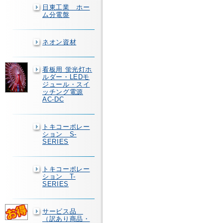
日東工業 ホー
ム分電盤
ネオン資材
看板用 蛍光灯ホ
ルダー・LEDモ
ジュール・スイ
ッチング電源
AC-DC
トキコーポレー
ション S-
SERIES
トキコーポレー
ション T-
SERIES
サービス品
（訳あり商品・