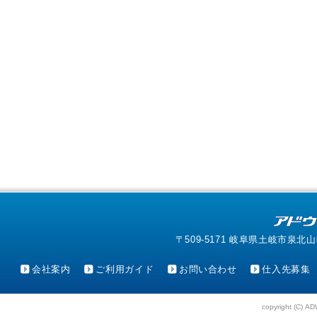
〒509-5171 岐阜県土岐市泉北山町4-1
会社案内
ご利用ガイド
お問い合わせ
仕入先募集
copyright (C) AD