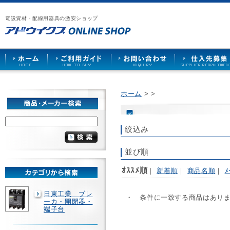
漏
ア
ご
お
仕
電
ド
利
問
入
ブ
電設資材・配線用器具の激安ショップ
ウ
用
い
先
レ
イ
ガ
合
募
ー
ク
イ
わ
集
カ
ス
ド
せ
ー
HOME
や
照
明
ソ
ホーム
>
>
ケ
ッ
ト
な
絞込み
ど
を
激
並び順
安
で
ｵｽｽﾒ順
｜
新着順
｜
商品名順
｜
ﾒ
販
売
日東工業 ブレ
・ 条件に一致する商品はあり
ーカ・開閉器・
端子台